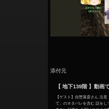
シ
ョ
ン
添付元
【 地下139階 】
【ゲスト】自堕落斎さん 注意：0
て」のネタバレを含む 話をし