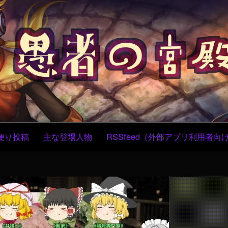
コ
ン
テ
ン
ツ
へ
ス
キ
ッ
プ
便り投稿
主な登場人物
RSSfeed（外部アプリ利用者向