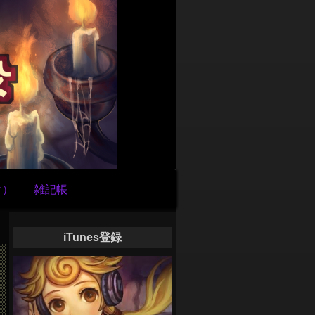
け）
雑記帳
iTunes登録