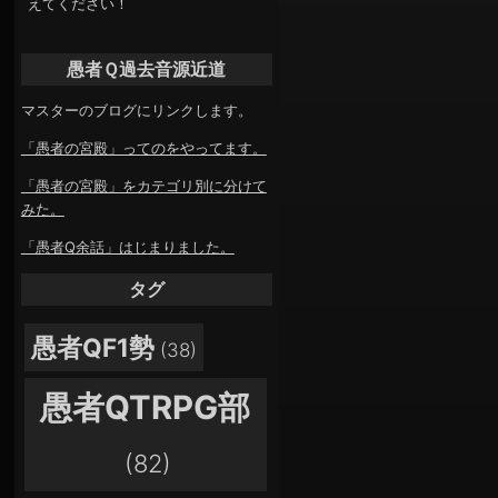
えてください！
愚者Ｑ過去音源近道
マスターのブログにリンクします。
「愚者の宮殿」ってのをやってます。
「愚者の宮殿」をカテゴリ別に分けて
みた。
「愚者Q余話」はじまりました。
タグ
愚者QF1勢
(38)
愚者QTRPG部
(82)