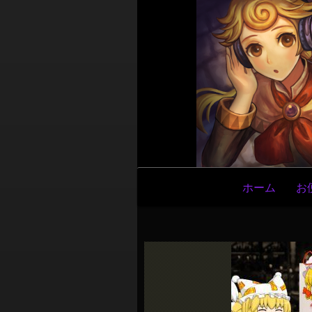
メ
ホーム
お
イ
ン
ナ
ビ
ゲ
ー