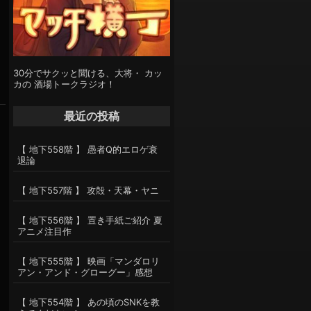
30分でサクッと聞ける、大将・ カッ
カの 酒場トークラジオ！
最近の投稿
【 地下558階 】 愚者Q的エロゲ衰
退論
【 地下557階 】 攻殻・天幕・ヤニ
【 地下556階 】 置き手紙ご紹介 夏
アニメ注目作
【 地下555階 】 映画「マンダロリ
アン・アンド・グローグー」感想
【 地下554階 】 あの頃のSNKを教