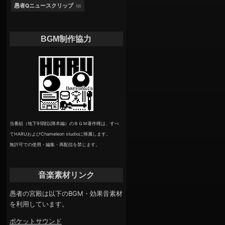
愚者Qニュースクリップ
(9)
BGM制作協力
当番組（地下95階以降本編）のＢＧＭ著作権は、すべ
てHARUおよびChameleon studioに帰属します。
無許可での使用・編集・再配信を禁じます。
音楽素材リンク
愚者の宮殿は以下のBGM・効果音素材
を利用しています。
ポケットサウンド