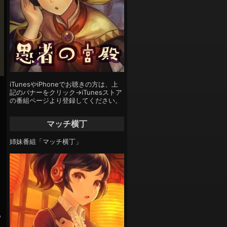
iTunesやiPhoneでお聴きの方は、上
記のバナーをクリック→iTunesストア
の番組ページより登録してください。
マッチ横丁
姉妹番組「マッチ横丁」
る