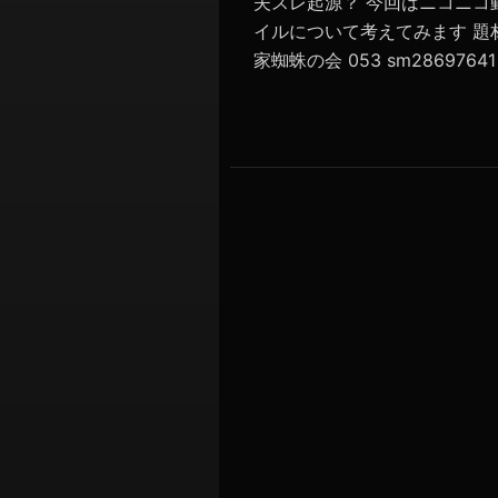
夫スレ起源？ 今回はニコニコ
イルについて考えてみます 題
家蜘蛛の会 053 sm28697641 