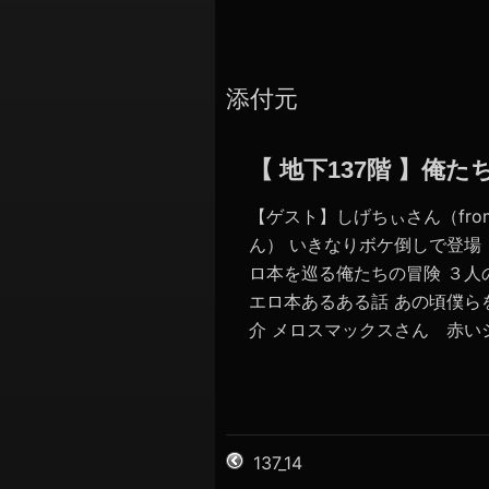
添付元
【 地下137階 】俺
【ゲスト】しげちぃさん（fro
ん） いきなりボケ倒しで登場
ロ本を巡る俺たちの冒険 ３人
エロ本あるある話 あの頃僕ら
介 メロスマックスさん 赤いシ
137_14