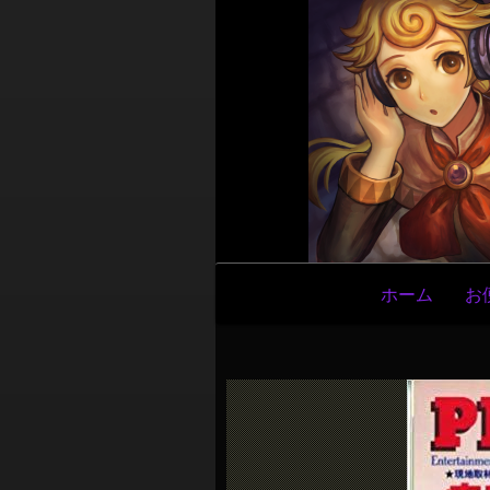
メ
ホーム
お
イ
ン
ナ
ビ
ゲ
ー