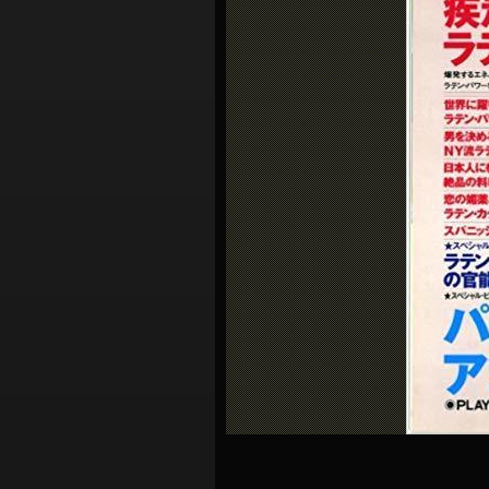
シ
ョ
ン