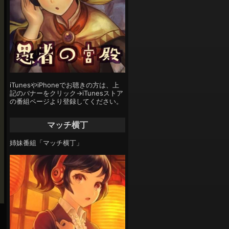
iTunesやiPhoneでお聴きの方は、上
記のバナーをクリック→iTunesストア
の番組ページより登録してください。
マッチ横丁
姉妹番組「マッチ横丁」