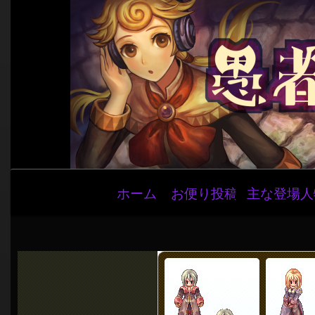
メ
ホーム
お便り投稿
主な登場人
イ
ン
ナ
ビ
ゲ
ー