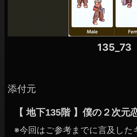
シ
ョ
ン
135_73
添付元
【 地下135階 】僕の２次
※今回はご参考までに言及した