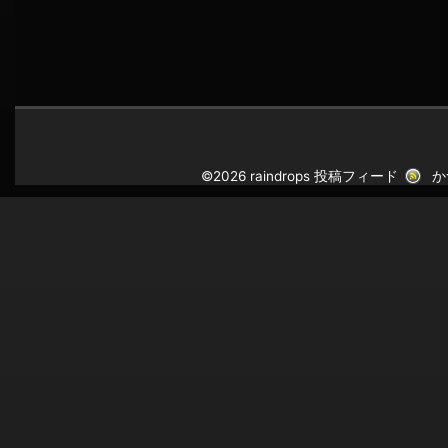
©2026 raindrops
投稿フィード
か