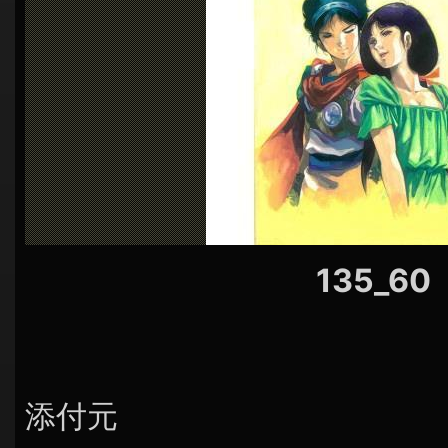
シ
ョ
ン
135_60
添付元