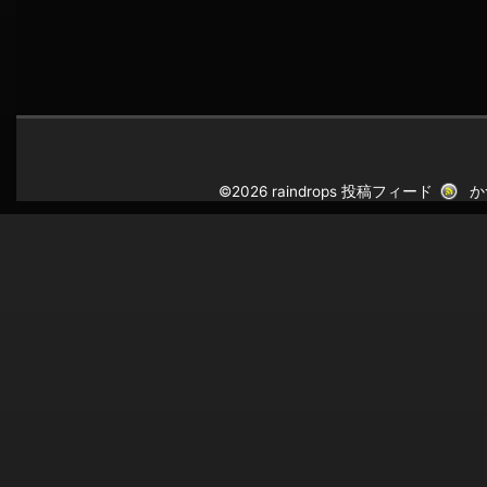
©2026 raindrops
投稿フィード
か