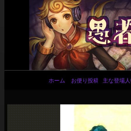
メ
ホーム
お便り投稿
主な登場人
イ
ン
ナ
ビ
ゲ
ー