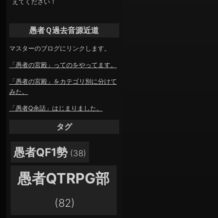
えてください！
愚者Ｑ過去音源近道
マスターのブログにリンクします。
「愚者の宮殿」ってのをやってます。
「愚者の宮殿」をカテゴリ別に分けて
みた。
「愚者Q余話」はじまりました。
タグ
愚者QF1勢
(38)
愚者QTRPG部
(82)