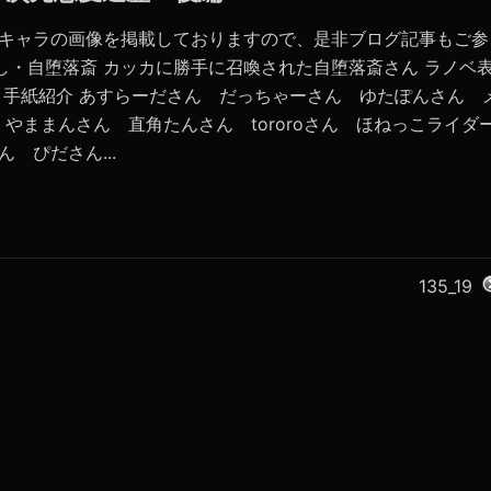
たキャラの画像を掲載しておりますので、是非ブログ記事もご参
し・自堕落斎 カッカに勝手に召喚された自堕落斎さん ラノベ
き手紙紹介 あすらーださん だっちゃーさん ゆたぽんさん 
 やままんさん 直角たんさん tororoさん ほねっこライダ
ん ぴださん...
135_19