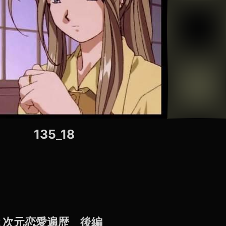
135_18
の２次元恋愛遍歴 後編