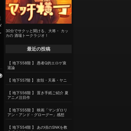
表
メ
30分でサクッと聞ける、大将・ カッ
ー
カの 酒場トークラジオ！
最近の投稿
【 地下558階 】 愚者Q的エロゲ衰
退論
【 地下557階 】 攻殻・天幕・ヤニ
【 地下556階 】 置き手紙ご紹介 夏
アニメ注目作
【 地下555階 】 映画「マンダロリ
アン・アンド・グローグー」感想
【 地下554階 】 あの頃のSNKを教