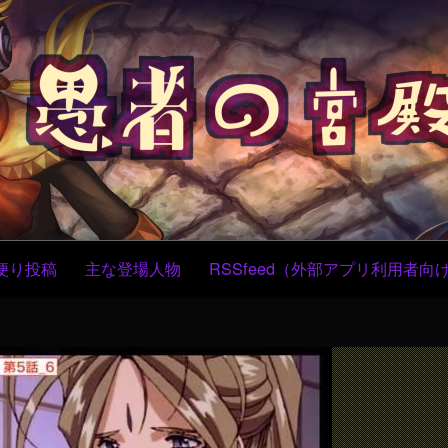
コ
ン
テ
ン
ツ
へ
ス
キ
ッ
プ
便り投稿
主な登場人物
RSSfeed（外部アプリ利用者向