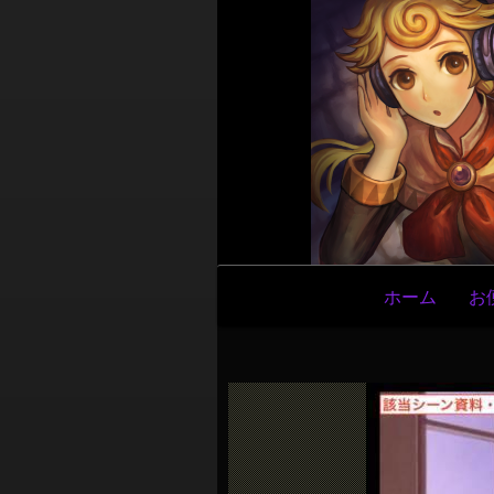
メ
ホーム
お
イ
ン
ナ
ビ
ゲ
ー