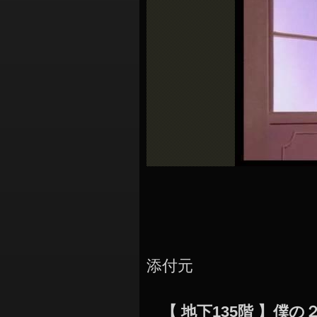
シ
ョ
ン
添付元
【 地下135階 】僕