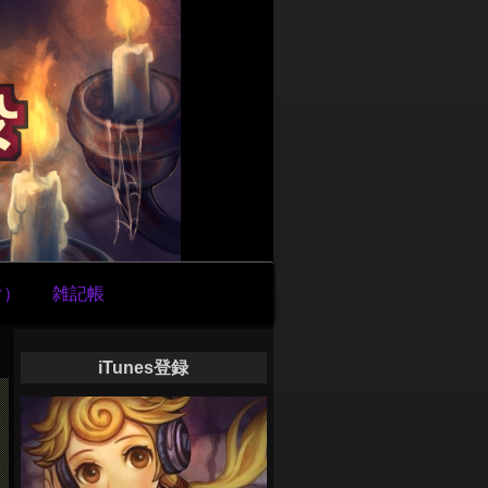
け）
雑記帳
iTunes登録