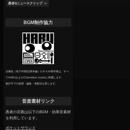
愚者Qニュースクリップ
(9)
BGM制作協力
当番組（地下95階以降本編）のＢＧＭ著作権は、すべ
てHARUおよびChameleon studioに帰属します。
無許可での使用・編集・再配信を禁じます。
音楽素材リンク
愚者の宮殿は以下のBGM・効果音素材
を利用しています。
ポケットサウンド