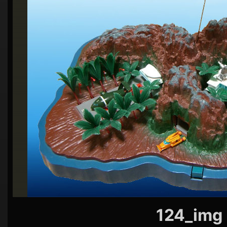
シ
ョ
ン
124_img