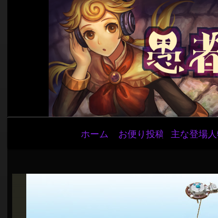
メ
ホーム
お便り投稿
主な登場人
イ
ン
ナ
ビ
ゲ
ー