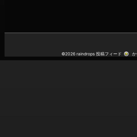
©2026 raindrops
投稿フィード
か