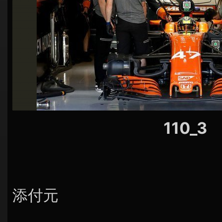
シ
ョ
ン
110_3
添付元