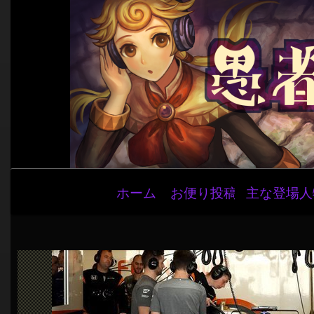
メ
ホーム
お便り投稿
主な登場人
イ
ン
ナ
ビ
ゲ
ー