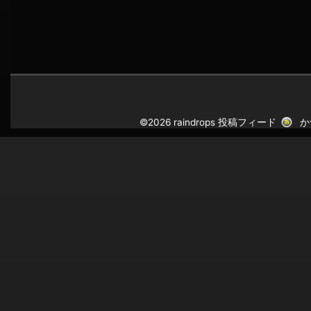
©2026 raindrops
投稿フィード
か