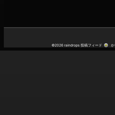
©2026 raindrops
投稿フィード
か