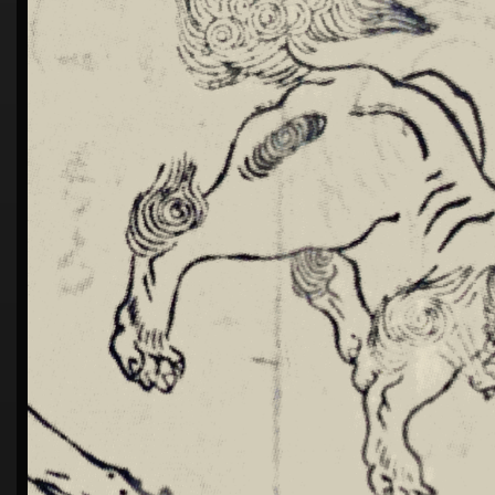
シ
ョ
ン