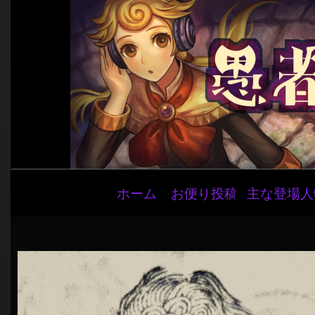
メ
ホーム
お便り投稿
主な登場人
イ
ン
ナ
ビ
ゲ
ー