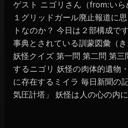
ゲスト ニゴリさん（from:い
１グリッドガール廃止報道に思
トなのか？ 今日は２部構成です
事典とされている訓蒙図彙（き
妖怪クイズ 第一問 第二問 第三
するニゴリ 妖怪の肉体的遺物・
に存在するミイラ 毎日新聞の
気圧計塔」 妖怪は人の心の内にあ