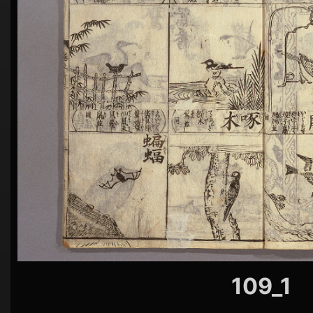
シ
ョ
ン
109_1