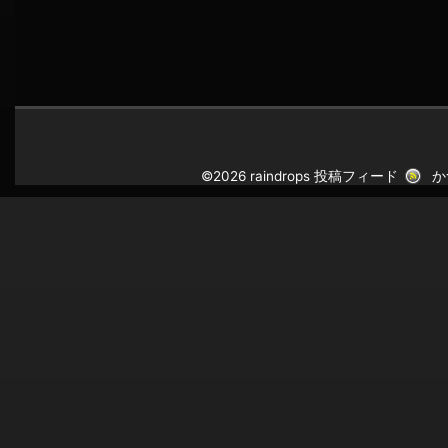
©2026 raindrops
投稿フィード
か