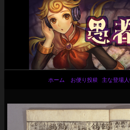
メ
ホーム
お便り投稿
主な登場人
イ
ン
ナ
ビ
ゲ
ー