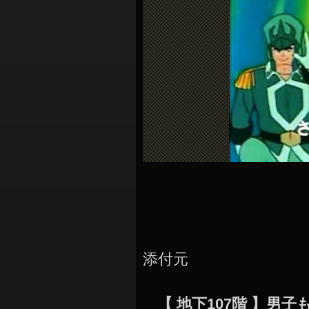
シ
ョ
ン
添付元
【 地下107階 】