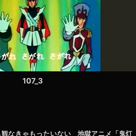
107_3
男子も観なきゃもったいない 地獄アニメ「鬼灯