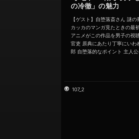
の冷徹」の魅力
【ゲスト】自堕落斎さん 謎の
カッカのマンガ見たときの最初
アニメがこの作品を男子の視
官吏 原典にあたり丁寧にいわ
郎 自堕落的なポイント 主人公に
107_2