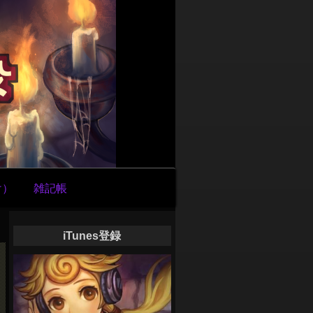
け）
雑記帳
iTunes登録