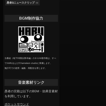
愚者Qニュースクリップ
(9)
BGM制作協力
当番組（地下95階以降本編）のＢＧＭ著作権は、すべ
てHARUおよびChameleon studioに帰属します。
無許可での使用・編集・再配信を禁じます。
音楽素材リンク
愚者の宮殿は以下のBGM・効果音素材
を利用しています。
ポケットサウンド