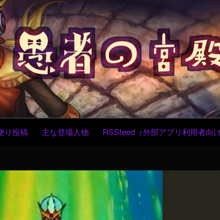
コ
ン
テ
ン
ツ
へ
ス
キ
ッ
プ
便り投稿
主な登場人物
RSSfeed（外部アプリ利用者向