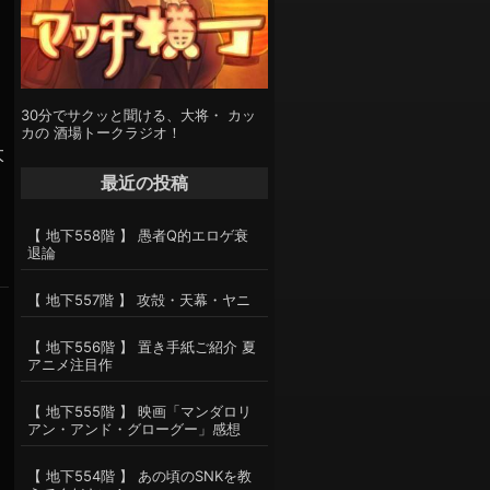
30分でサクッと聞ける、大将・ カッ
カの 酒場トークラジオ！
太
最近の投稿
【 地下558階 】 愚者Q的エロゲ衰
退論
【 地下557階 】 攻殻・天幕・ヤニ
【 地下556階 】 置き手紙ご紹介 夏
アニメ注目作
【 地下555階 】 映画「マンダロリ
アン・アンド・グローグー」感想
【 地下554階 】 あの頃のSNKを教