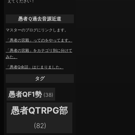
えてください！
愚者Ｑ過去音源近道
マスターのブログにリンクします。
「愚者の宮殿」ってのをやってます。
「愚者の宮殿」をカテゴリ別に分けて
みた。
「愚者Q余話」はじまりました。
タグ
愚者QF1勢
(38)
愚者QTRPG部
(82)