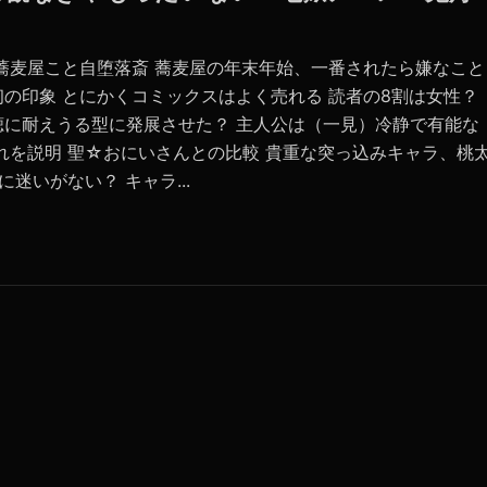
蕎麦屋こと自堕落斎 蕎麦屋の年末年始、一番されたら嫌なこと
の印象 とにかくコミックスはよく売れる 読者の8割は女性？
聴に耐えうる型に発展させた？ 主人公は（一見）冷静で有能な
れを説明 聖☆おにいさんとの比較 貴重な突っ込みキャラ、桃
迷いがない？ キャラ...