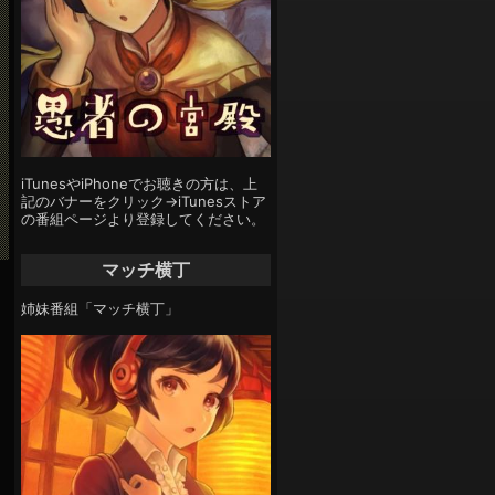
iTunesやiPhoneでお聴きの方は、上
記のバナーをクリック→iTunesストア
の番組ページより登録してください。
マッチ横丁
姉妹番組「マッチ横丁」