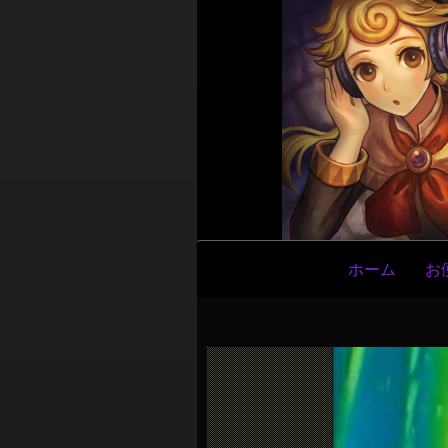
メ
ホーム
お
イ
ン
ナ
ビ
ゲ
ー