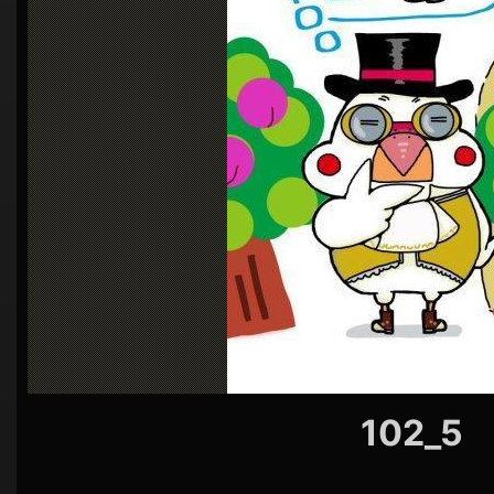
シ
ョ
ン
102_5