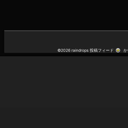
©2026 raindrops
投稿フィード
か