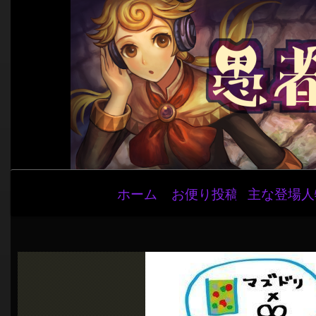
メ
ホーム
お便り投稿
主な登場人
イ
ン
ナ
ビ
ゲ
ー