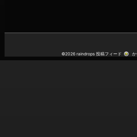
©2026 raindrops
投稿フィード
か