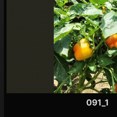
シ
ョ
ン
091_1