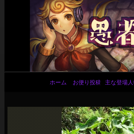
メ
ホーム
お便り投稿
主な登場人
イ
ン
ナ
ビ
ゲ
ー