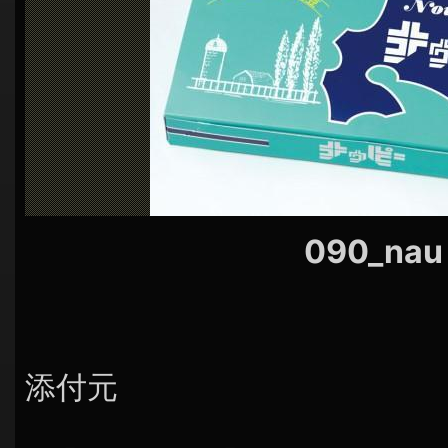
シ
ョ
ン
090_nau
添付元