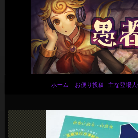
メ
ホーム
お便り投稿
主な登場人
イ
ン
ナ
ビ
ゲ
ー