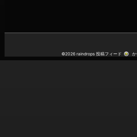
©2026 raindrops
投稿フィード
か