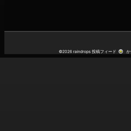
©2026 raindrops
投稿フィード
か