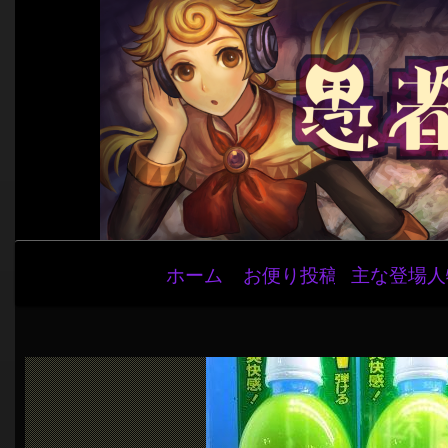
メ
ホーム
お便り投稿
主な登場人
イ
ン
ナ
ビ
ゲ
ー