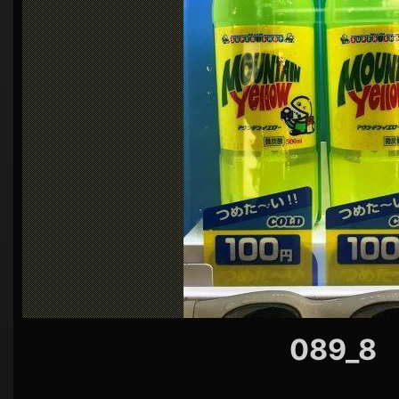
シ
ョ
ン
089_8