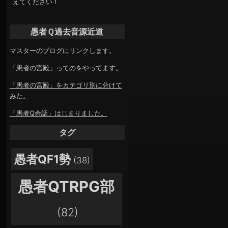
えてください！
愚者Ｑ過去音源近道
マスターのブログにリンクします。
「愚者の宮殿」ってのをやってます。
「愚者の宮殿」をカテゴリ別に分けて
みた。
「愚者Q余話」はじまりました。
タグ
愚者QF1勢
(38)
愚者QTRPG部
(82)