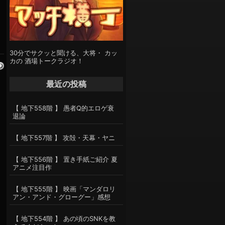
30分でサクッと聞ける、大将・ カッ
カの 酒場トークラジオ！
最近の投稿
【 地下558階 】 愚者Q的エロゲ衰
退論
【 地下557階 】 攻殻・天幕・ヤニ
【 地下556階 】 置き手紙ご紹介 夏
アニメ注目作
【 地下555階 】 映画「マンダロリ
アン・アンド・グローグー」感想
【 地下554階 】 あの頃のSNKを教