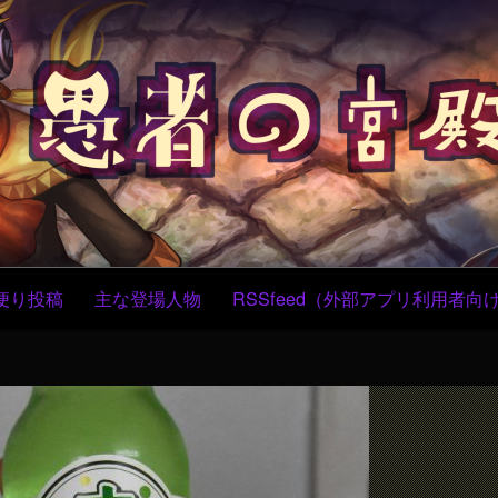
コ
ン
テ
ン
ツ
へ
ス
キ
ッ
プ
便り投稿
主な登場人物
RSSfeed（外部アプリ利用者向