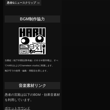
愚者Qニュースクリップ
(9)
BGM制作協力
当番組（地下95階以降本編）のＢＧＭ著作権は、すべ
てHARUおよびChameleon studioに帰属します。
無許可での使用・編集・再配信を禁じます。
音楽素材リンク
愚者の宮殿は以下のBGM・効果音素材
を利用しています。
ポケットサウンド