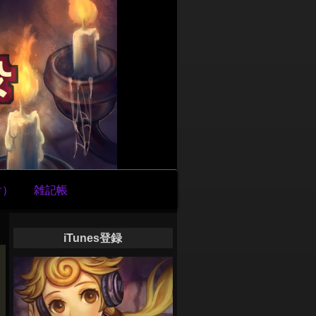
け）
雑記帳
iTunes登録