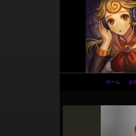
メ
ホーム
お
イ
ン
ナ
ビ
ゲ
ー