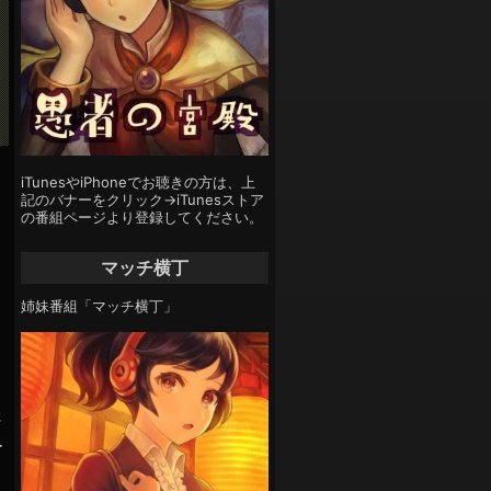
iTunesやiPhoneでお聴きの方は、上
記のバナーをクリック→iTunesストア
の番組ページより登録してください。
マッチ横丁
姉妹番組「マッチ横丁」
さ
ー