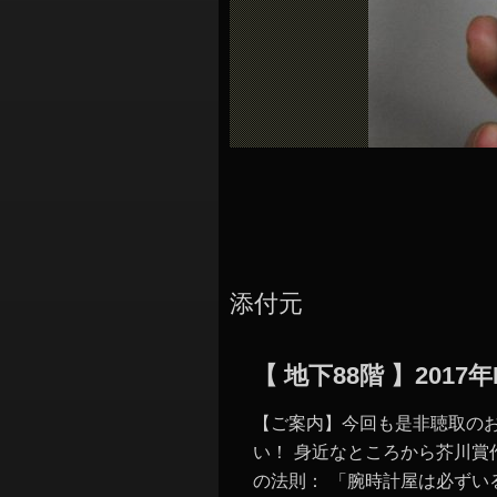
シ
ョ
ン
添付元
【 地下88階 】201
【ご案内】今回も是非聴取の
い！ 身近なところから芥川賞
の法則： 「腕時計屋は必ずいる