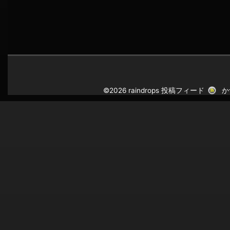
©2026 raindrops
投稿フィード
か