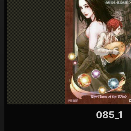
シ
ョ
ン
085_1