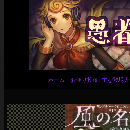
メ
ホーム
お便り投稿
主な登場人
イ
ン
ナ
ビ
ゲ
ー