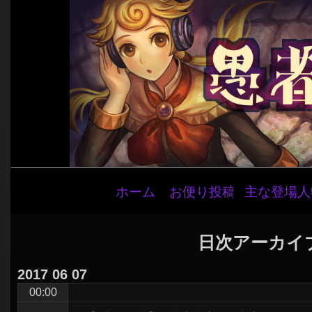
メ
ホーム
お便り投稿
主な登場人
イ
ン
ナ
日次アーカイ
ビ
2017
06
07
ゲ
00:00
ー