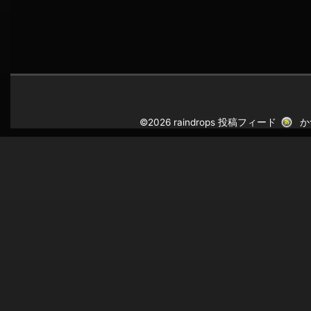
©2026 raindrops
投稿フィード
か