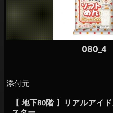
シ
ョ
ン
080_4
添付元
【 地下80階 】リアルアイ
スター