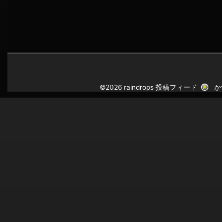
©2026 raindrops
投稿フィード
か