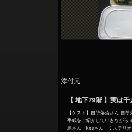
シ
ョ
ン
添付元
【 地下79階 】実
【ゲスト】自堕落斎さん 自堕
手紙をご紹介していきながら３
鳥さん keeさん ミステリオさん Ayrton Goki‏