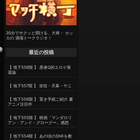
30分でサクッと聞ける、大将・ カッ
カの 酒場トークラジオ！
最近の投稿
【 地下558階 】 愚者Q的エロゲ衰
退論
【 地下557階 】 攻殻・天幕・ヤニ
【 地下556階 】 置き手紙ご紹介 夏
アニメ注目作
【 地下555階 】 映画「マンダロリ
アン・アンド・グローグー」感想
【 地下554階 】 あの頃のSNKを教