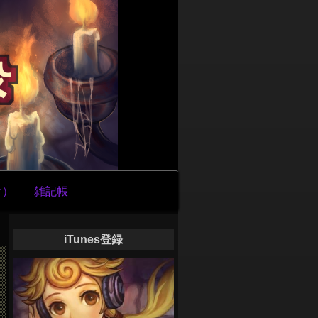
け）
雑記帳
iTunes登録