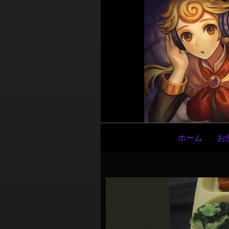
メ
ホーム
お
イ
ン
ナ
ビ
ゲ
ー