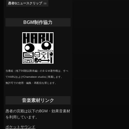
愚者Qニュースクリップ
(9)
BGM制作協力
当番組（地下95階以降本編）のＢＧＭ著作権は、すべ
てHARUおよびChameleon studioに帰属します。
無許可での使用・編集・再配信を禁じます。
音楽素材リンク
愚者の宮殿は以下のBGM・効果音素材
を利用しています。
ポケットサウンド