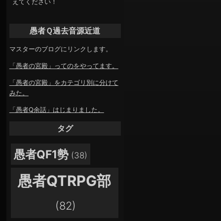
えてください！
愚者Ｑ過去音源近道
マスターのブログにリンクします。
「愚者の宮殿」ってのをやってます。
「愚者の宮殿」をカテゴリ別に分けて
みた。
「愚者Q余話」はじまりました。
タグ
愚者QF1勢
(38)
愚者QTRPG部
(82)