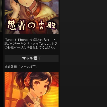
iTunesやiPhoneでお聴きの方は、上
記のバナーをクリック→iTunesストア
の番組ページより登録してください。
マッチ横丁
姉妹番組「マッチ横丁」