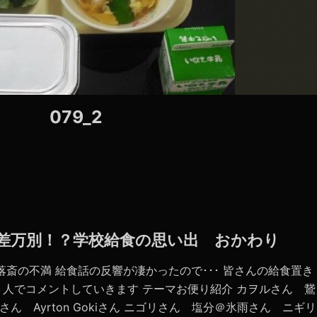
079_2
は千差万別！？学校給食の思い出 おかわり
落斎の不満 給食話の反響が凄かったので･･･ 皆さんの給食置き
人でコメントしていきます テーマお便り紹介 カヲルさん 鵞
さん ニゴリさん 塩分＠氷雨さん ニギリ