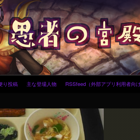
コ
ン
テ
ン
ツ
へ
ス
キ
ッ
プ
便り投稿
主な登場人物
RSSfeed（外部アプリ利用者向