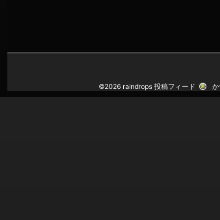
©2026 raindrops
投稿フィード
か