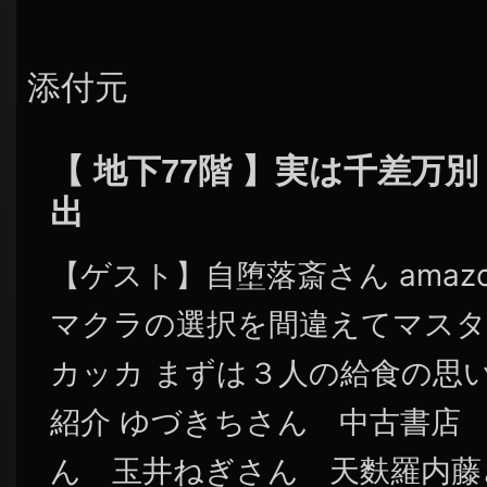
添付元
【 地下77階 】実は千差万
出
【ゲスト】自堕落斎さん amaz
マクラの選択を間違えてマス
カッカ まずは３人の給食の思
紹介 ゆづきちさん 中古書店
ん 玉井ねぎさん 天麩羅内