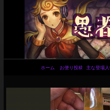
メ
ホーム
お便り投稿
主な登場人
イ
ン
ナ
ビ
ゲ
ー