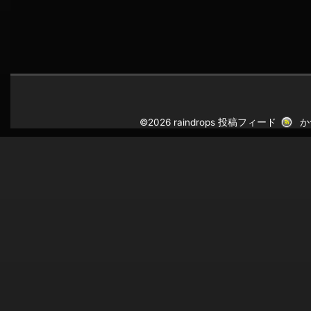
©2026 raindrops
投稿フィード
か