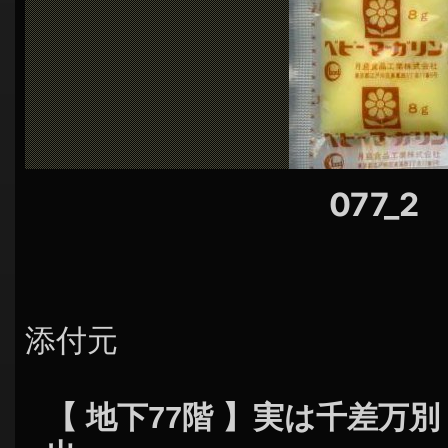
シ
ョ
ン
077_2
添付元
【 地下77階 】実は千差万