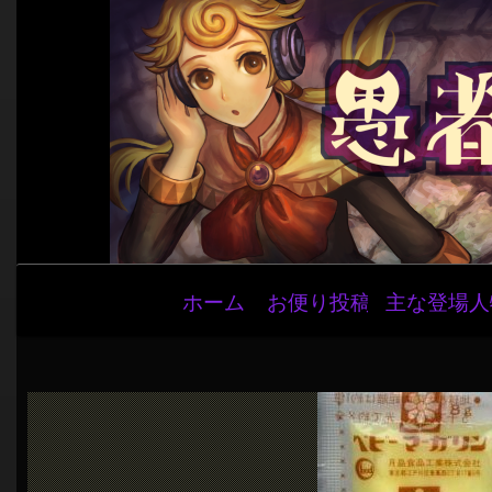
メ
ホーム
お便り投稿
主な登場人
イ
ン
ナ
ビ
ゲ
ー