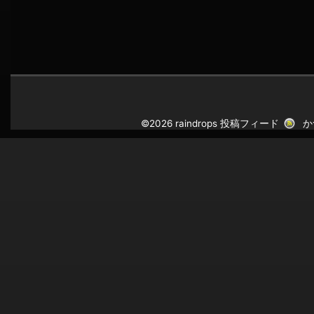
©2026 raindrops
投稿フィード
か