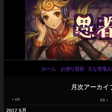
メ
ホーム
お便り投稿
主な登場人
イ
ン
ナ
月次アーカイ
ビ
« 4月
ゲ
6月 »
ー
2017
5月