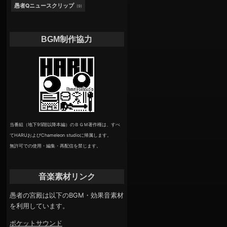
愚者Qニュースクリップ
(9)
BGM制作協力
当番組（地下95階以降本編）のＢＧＭ著作権は、すべ
てHARUおよびChameleon studioに帰属します。
無許可での使用・編集・再配信を禁じます。
音楽素材リンク
愚者の宮殿は以下のBGM・効果音素材
を利用しています。
ポケットサウンド