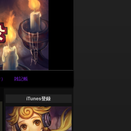
け）
雑記帳
iTunes登録