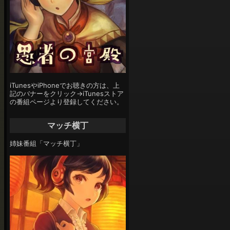
iTunesやiPhoneでお聴きの方は、上
記のバナーをクリック→iTunesストア
の番組ページより登録してください。
マッチ横丁
姉妹番組「マッチ横丁」