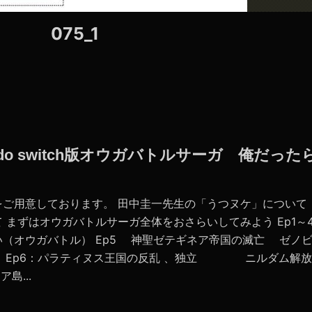
075_1
endo switch版オウガバトルサーガ 俺だった
をご用意しております。 田中圭一先生の「うつヌケ」について
 まずはオウガバトルサーガ全体をおさらいしてみよう Ep1～
（オウガバトル） Ep5 神聖ゼテギネア帝国の滅亡 ゼノ
行） Ep6：パラティヌス王国の反乱 、独立 ニルダム解放
島...