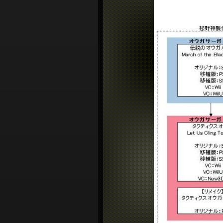
シ
ョ
ン