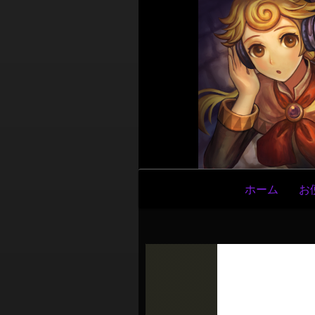
メ
ホーム
お
イ
ン
ナ
ビ
ゲ
ー