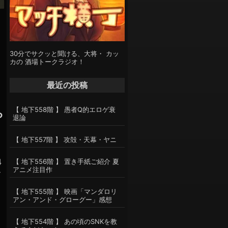
30分でサクッと聞ける、大将・ カッ
カの 酒場トークラジオ！
最近の投稿
【 地下558階 】 愚者Q的エロゲ衰
ら
退論
【 地下557階 】 攻殻・天幕・ヤニ
4
【 地下556階 】 置き手紙ご紹介 夏
アニメ注目作
ビ
【 地下555階 】 映画「マンダロリ
アン・アンド・グローグー」感想
【 地下554階 】 あの頃のSNKを教