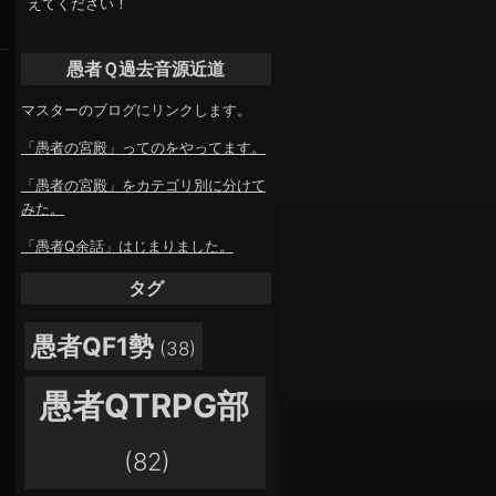
えてください！
愚者Ｑ過去音源近道
マスターのブログにリンクします。
「愚者の宮殿」ってのをやってます。
「愚者の宮殿」をカテゴリ別に分けて
みた。
「愚者Q余話」はじまりました。
タグ
愚者QF1勢
(38)
愚者QTRPG部
(82)