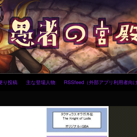
コ
ン
テ
ン
ツ
へ
ス
キ
ッ
プ
便り投稿
主な登場人物
RSSfeed（外部アプリ利用者向