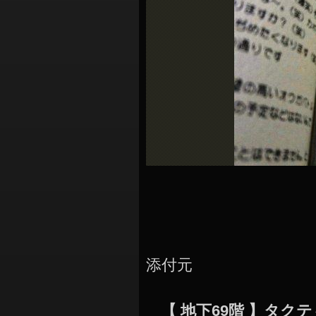
シ
ョ
ン
添付元
【 地下69階 】タ