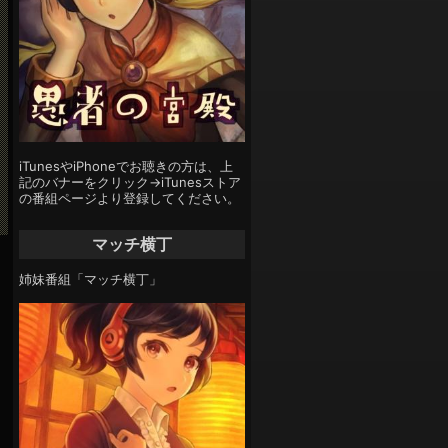
iTunesやiPhoneでお聴きの方は、上
記のバナーをクリック→iTunesストア
の番組ページより登録してください。
マッチ横丁
姉妹番組「マッチ横丁」