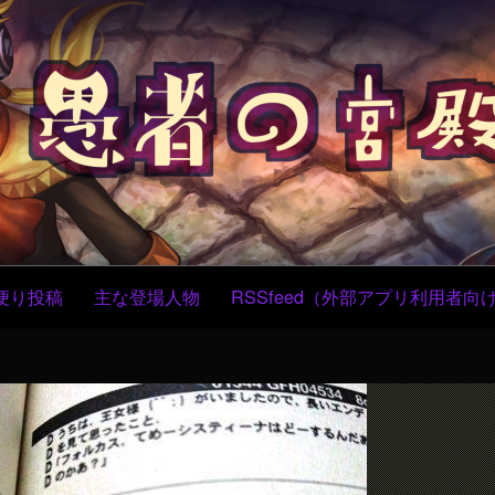
コ
ン
テ
ン
ツ
へ
ス
キ
ッ
プ
便り投稿
主な登場人物
RSSfeed（外部アプリ利用者向