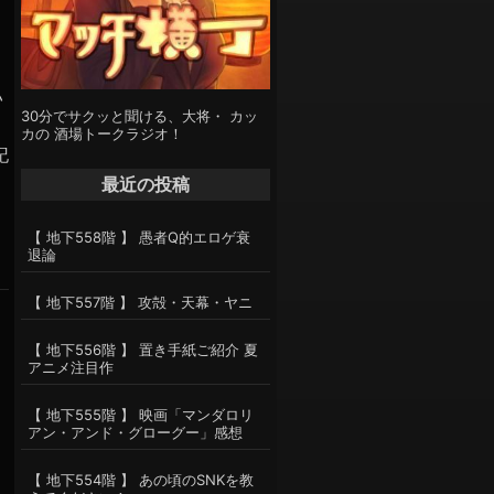
い
30分でサクッと聞ける、大将・ カッ
き
カの 酒場トークラジオ！
記
最近の投稿
【 地下558階 】 愚者Q的エロゲ衰
退論
【 地下557階 】 攻殻・天幕・ヤニ
【 地下556階 】 置き手紙ご紹介 夏
アニメ注目作
【 地下555階 】 映画「マンダロリ
アン・アンド・グローグー」感想
【 地下554階 】 あの頃のSNKを教