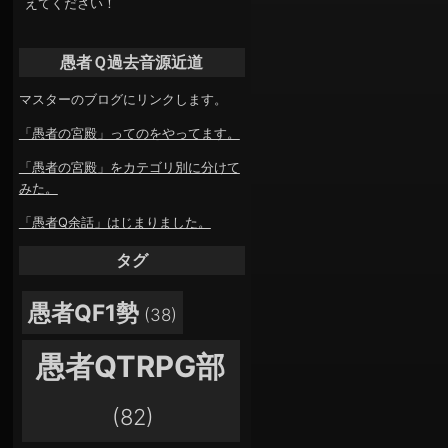
えてください！
愚者Ｑ過去音源近道
マスターのブログにリンクします。
「愚者の宮殿」ってのをやってます。
「愚者の宮殿」をカテゴリ別に分けて
みた。
「愚者Q余話」はじまりました。
タグ
愚者QF1勢
(38)
愚者QTRPG部
(82)