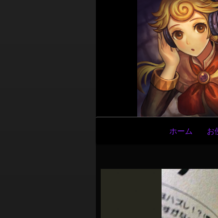
メ
ホーム
お
イ
ン
ナ
ビ
ゲ
ー