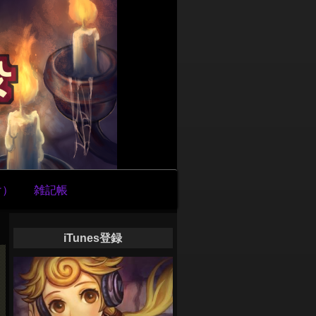
け）
雑記帳
iTunes登録