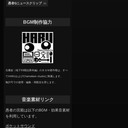
愚者Qニュースクリップ
(9)
BGM制作協力
当番組（地下95階以降本編）のＢＧＭ著作権は、すべ
てHARUおよびChameleon studioに帰属します。
無許可での使用・編集・再配信を禁じます。
音楽素材リンク
愚者の宮殿は以下のBGM・効果音素材
を利用しています。
ポケットサウンド