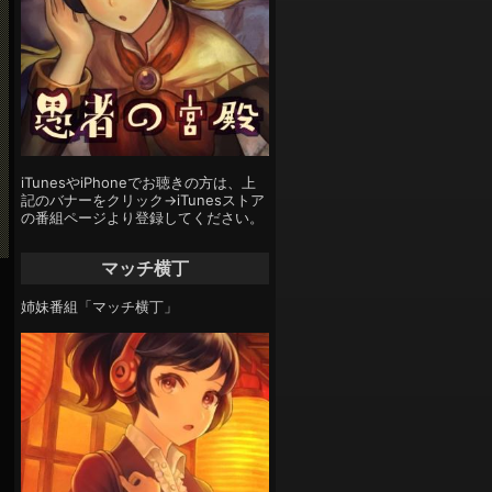
iTunesやiPhoneでお聴きの方は、上
記のバナーをクリック→iTunesストア
の番組ページより登録してください。
マッチ横丁
姉妹番組「マッチ横丁」