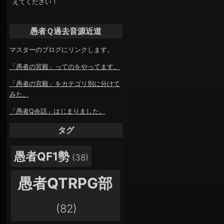
えてください！
愚者Ｑ過去音源近道
マスターのブログにリンクします。
「愚者の宮殿」ってのをやってます。
「愚者の宮殿」をカテゴリ別に分けて
みた。
「愚者Q余話」はじまりました。
タグ
愚者QF1勢
(38)
愚者QTRPG部
(82)