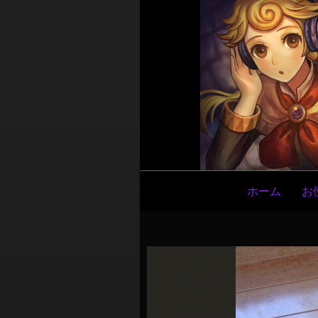
メ
ホーム
お
イ
ン
ナ
ビ
ゲ
ー