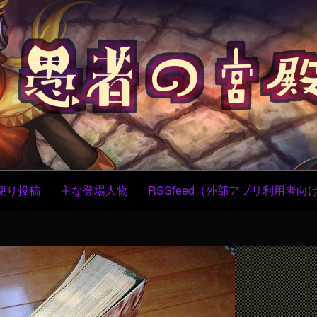
コ
ン
テ
ン
ツ
へ
ス
キ
ッ
プ
便り投稿
主な登場人物
RSSfeed（外部アプリ利用者向