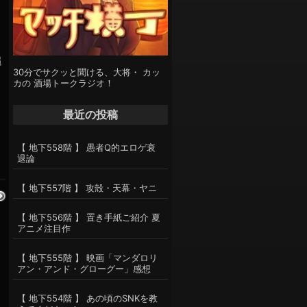
追
30分でサクッと聞ける、大将・ カッ
カの 酒場トークラジオ！
最近の投稿
【 地下558階 】 愚者Q的エロゲ衰
退論
【 地下557階 】 攻殻・天幕・ヤニ
【 地下556階 】 置き手紙ご紹介 夏
アニメ注目作
【 地下555階 】 映画「マンダロリ
アン・アンド・グローグー」感想
【 地下554階 】 あの頃のSNKを教