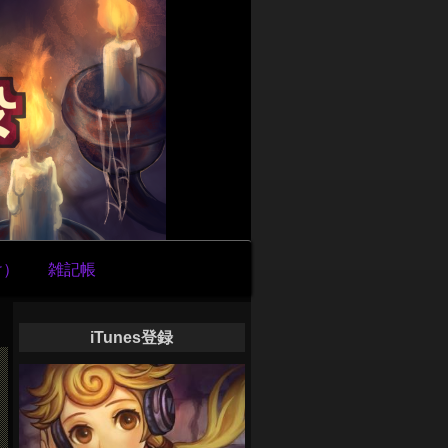
け）
雑記帳
iTunes登録