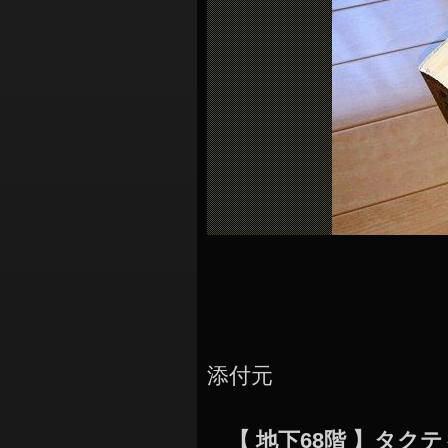
シ
ョ
ン
添付元
【 地下68階 】タ