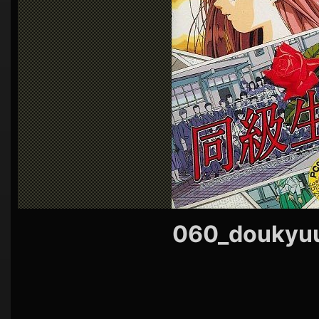
シ
ョ
ン
060_doukyu