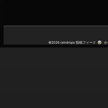
©2026 raindrops
投稿フィード
か