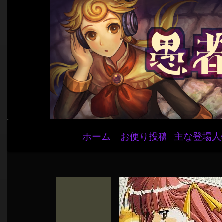
メ
ホーム
お便り投稿
主な登場人
イ
ン
ナ
ビ
ゲ
ー