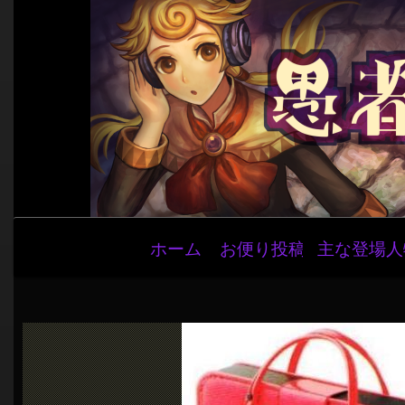
メ
ホーム
お便り投稿
主な登場人
イ
ン
ナ
ビ
ゲ
ー