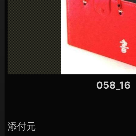
シ
ョ
ン
058_16
添付元