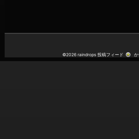
©2026 raindrops
投稿フィード
か