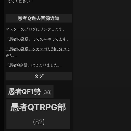
えてください！
愚者Ｑ過去音源近道
マスターのブログにリンクします。
「愚者の宮殿」ってのをやってます。
「愚者の宮殿」をカテゴリ別に分けて
みた。
「愚者Q余話」はじまりました。
タグ
愚者QF1勢
(38)
愚者QTRPG部
(82)