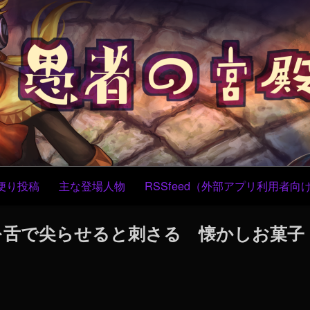
コ
ン
テ
ン
ツ
へ
ス
キ
ッ
プ
便り投稿
主な登場人物
RSSfeed（外部アプリ利用者向
露を舌で尖らせると刺さる 懐かしお菓子