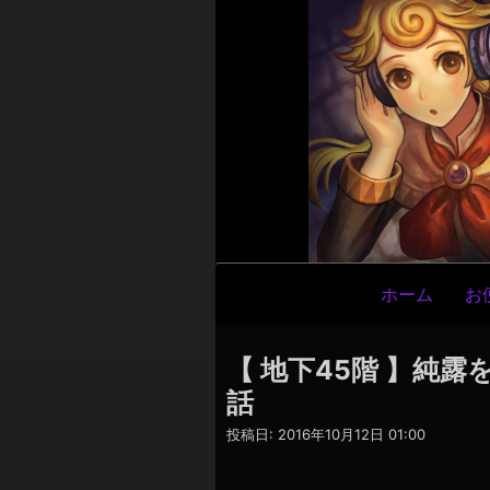
メ
ホーム
お
イ
ン
【 地下45階 】純
ナ
話
ビ
投稿日:
2016年10月12日 01:00
ゲ
ー