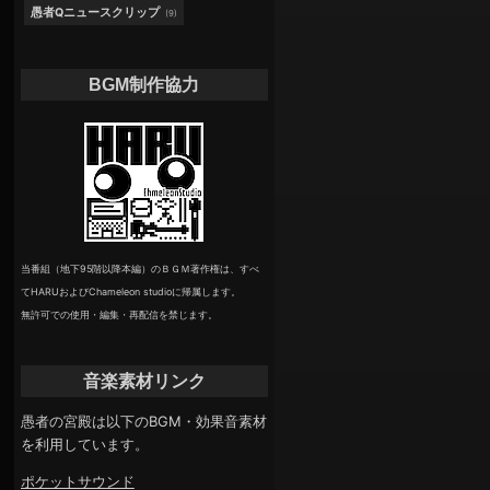
愚者Qニュースクリップ
(9)
BGM制作協力
当番組（地下95階以降本編）のＢＧＭ著作権は、すべ
てHARUおよびChameleon studioに帰属します。
無許可での使用・編集・再配信を禁じます。
音楽素材リンク
愚者の宮殿は以下のBGM・効果音素材
を利用しています。
ポケットサウンド