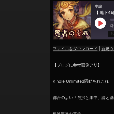
シ
本編
ョ
【 地下4
ン
Play
Episod
S
ファイルをダウンロード
|
新規ウ
SHARE
RSS FEED
LINK
【ブログに参考画像アリ】
EMBED
Kindle Unlimited騒動あれこれ
都合のよい「選択と集中」論と基
遠足定番お菓子