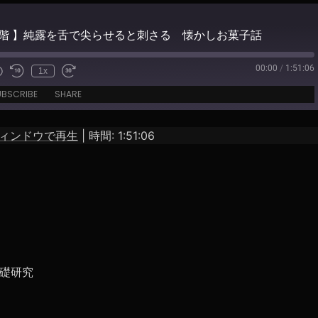
5階 】純露を舌で尖らせると刺さる 懐かしお菓子話
00:00
/
1:51:06
1x
e
UBSCRIBE
SHARE
ィンドウで再生
|
時間: 1:51:06
礎研究