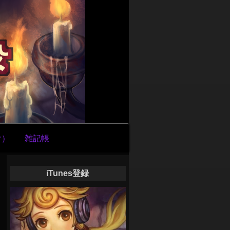
け）
雑記帳
iTunes登録