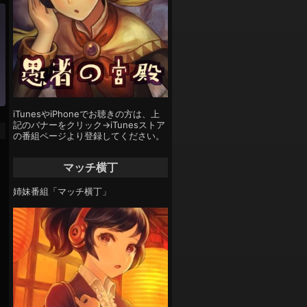
iTunesやiPhoneでお聴きの方は、上
記のバナーをクリック→iTunesストア
の番組ページより登録してください。
マッチ横丁
姉妹番組「マッチ横丁」