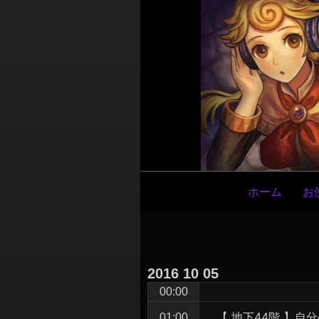
メ
ホーム
お
イ
ン
ナ
ビ
2016
10
05
ゲ
00:00
ー
【 地下44階 】
01:00