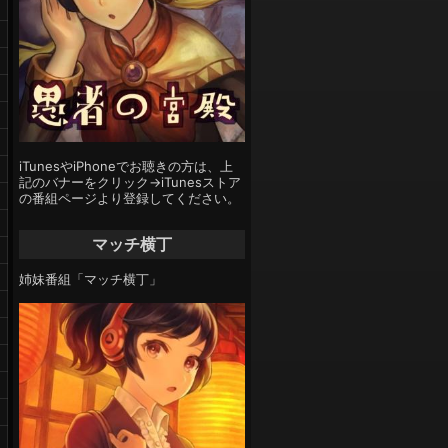
iTunesやiPhoneでお聴きの方は、上
記のバナーをクリック→iTunesストア
の番組ページより登録してください。
マッチ横丁
姉妹番組「マッチ横丁」