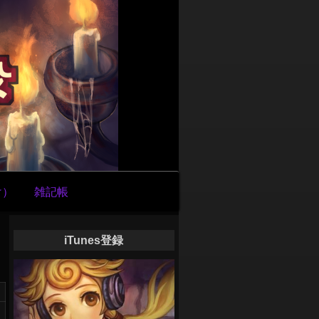
け）
雑記帳
iTunes登録