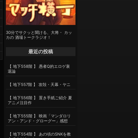
30分でサクッと聞ける、大将・ カッ
カの 酒場トークラジオ！
最近の投稿
【 地下558階 】 愚者Q的エロゲ衰
退論
【 地下557階 】 攻殻・天幕・ヤニ
【 地下556階 】 置き手紙ご紹介 夏
アニメ注目作
【 地下555階 】 映画「マンダロリ
アン・アンド・グローグー」感想
【 地下554階 】 あの頃のSNKを教