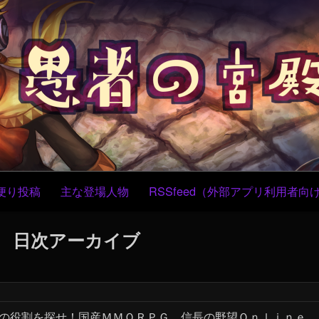
コ
Skip
Skip
Skip
Skip
Skip
Skip
Skip
Skip
Skip
Skip
ン
to
to
to
to
to
to
to
to
to
to
テ
CUSTOM_HTML-
CUSTOM_HTML-
RECENT-
TEXT-
BLOCK-
BLOCK-
BLOCK-
TEXT-
TEXT-
BLOCK-
ン
4
3
POSTS-
5
4
5
3
3
9
7
ツ
2
へ
ス
キ
ッ
プ
便り投稿
主な登場人物
RSSfeed（外部アプリ利用者向
日次アーカイブ
自分の役割を探せ！国産ＭＭＯＲＰＧ 信長の野望Ｏｎｌｉｎｅ