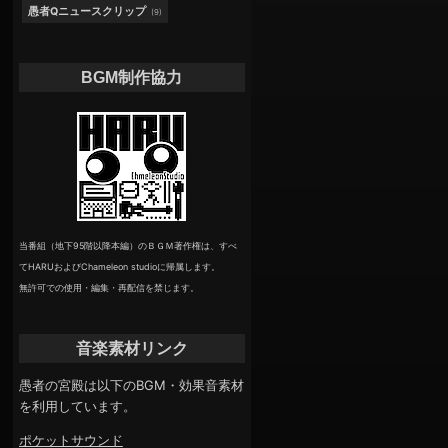
愚者Qニュースクリップ
(9)
BGM制作協力
当番組（地下95階以降本編）のＢＧＭ著作権は、すべ
てHARUおよびChameleon studioに帰属します。
無許可での使用・編集・再配信を禁じます。
音楽素材リンク
愚者の宮殿は以下のBGM・効果音素材
を利用しています。
ポケットサウンド