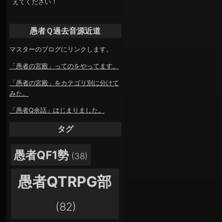
えてください！
愚者Ｑ過去音源近道
マスターのブログにリンクします。
「愚者の宮殿」ってのをやってます。
「愚者の宮殿」をカテゴリ別に分けて
みた。
「愚者Q余話」はじまりました。
タグ
愚者QF1勢
(38)
愚者QTRPG部
(82)