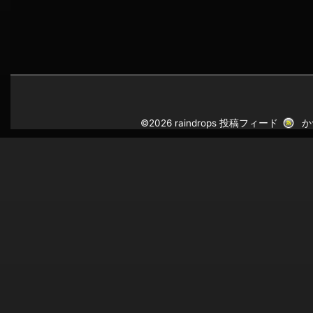
©2026 raindrops
投稿フィード
か