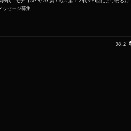
15 第6戦 モナコGP 5/29 第７戦～第１２戦＆F1回にまつわるお
メッセージ募集
38_2