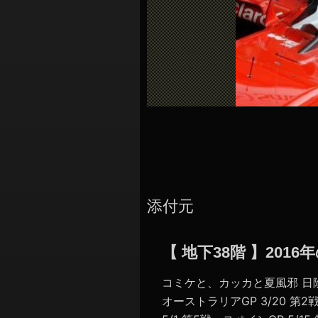
シ
ョ
ン
添付元
【 地下38階 】20
コミケと、カッカと夏風邪 日陰
オーストラリアGP 3/20 第2戦