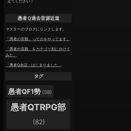
えてください！
愚者Ｑ過去音源近道
マスターのブログにリンクします。
「愚者の宮殿」ってのをやってます。
「愚者の宮殿」をカテゴリ別に分けて
みた。
「愚者Q余話」はじまりました。
タグ
愚者QF1勢
(38)
愚者QTRPG部
(82)