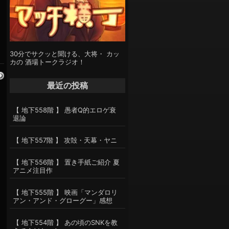
30分でサクッと聞ける、大将・ カッ
カの 酒場トークラジオ！
最近の投稿
【 地下558階 】 愚者Q的エロゲ衰
退論
【 地下557階 】 攻殻・天幕・ヤニ
【 地下556階 】 置き手紙ご紹介 夏
アニメ注目作
【 地下555階 】 映画「マンダロリ
アン・アンド・グローグー」感想
【 地下554階 】 あの頃のSNKを教