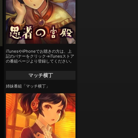
iTunesやiPhoneでお聴きの方は、上
記のバナーをクリック→iTunesストア
の番組ページより登録してください。
マッチ横丁
姉妹番組「マッチ横丁」