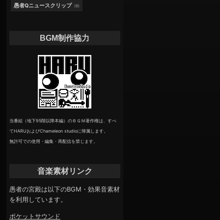
愚者Qニュースクリップ
(9)
BGM制作協力
当番組（地下95階以降本編）のＢＧＭ著作権は、すべ
てHARUおよびChameleon studioに帰属します。
無許可での使用・編集・再配信を禁じます。
音楽素材リンク
愚者の宮殿は以下のBGM・効果音素材
を利用しています。
ポケットサウンド