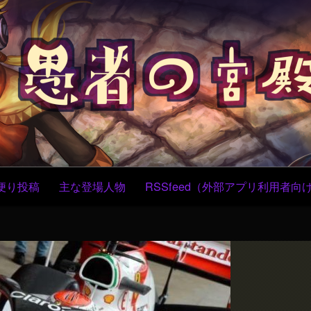
コ
ン
テ
ン
ツ
へ
ス
キ
ッ
プ
便り投稿
主な登場人物
RSSfeed（外部アプリ利用者向