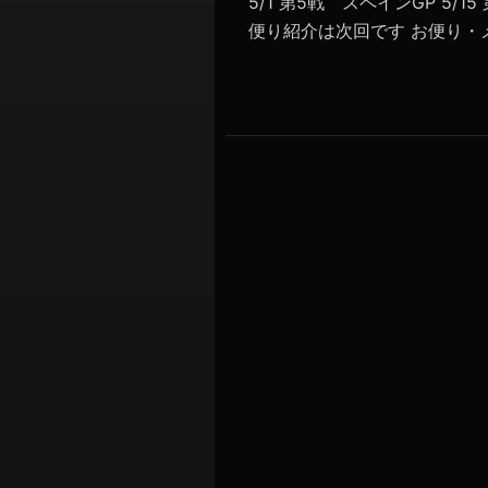
5/1 第5戦 スペインGP 5/
便り紹介は次回です お便り・