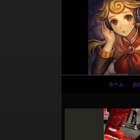
メ
ホーム
お
イ
ン
ナ
ビ
ゲ
ー