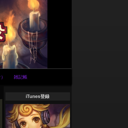
け）
雑記帳
iTunes登録