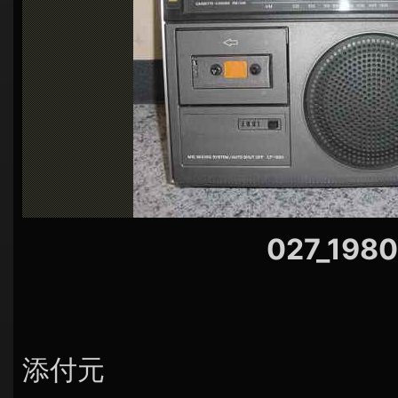
シ
ョ
ン
027_1980
添付元