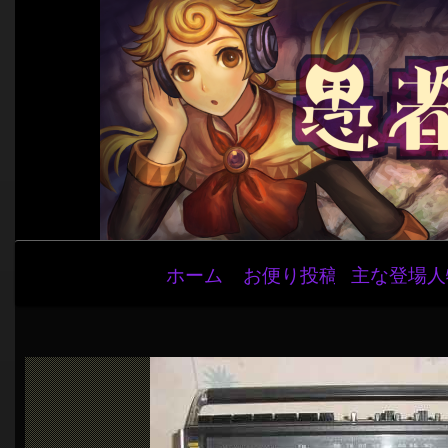
メ
ホーム
お便り投稿
主な登場人
イ
ン
ナ
ビ
ゲ
ー