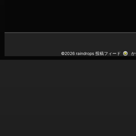
©2026 raindrops
投稿フィード
か