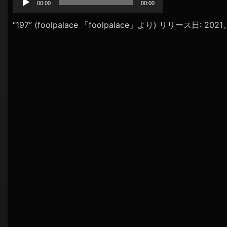
プ
00:00
00:00
シ
レ
ョ
ー
“197” (foolpalace 「foolpalace」より) リリース日: 20
ヤ
ン
ー