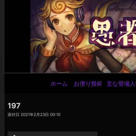
メ
ホーム
お便り投稿
主な登場人
イ
ン
ナ
197
ビ
添付日
2021年2月23日 00:10
ゲ
音
ー
声