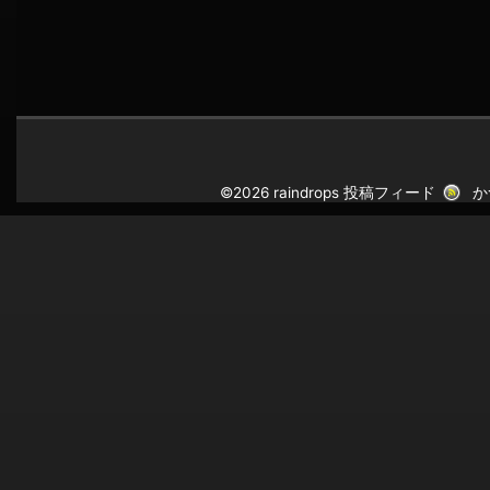
©2026 raindrops
投稿フィード
か