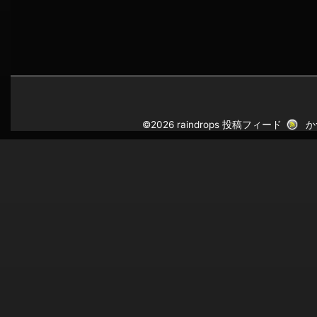
©2026 raindrops
投稿フィード
か