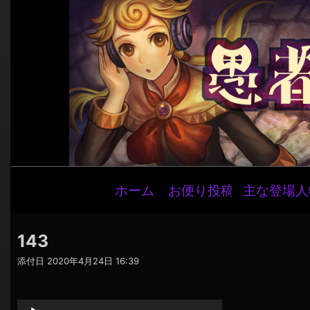
メ
ホーム
お便り投稿
主な登場人
イ
ン
ナ
143
ビ
添付日
2020年4月24日 16:39
ゲ
音
ー
声