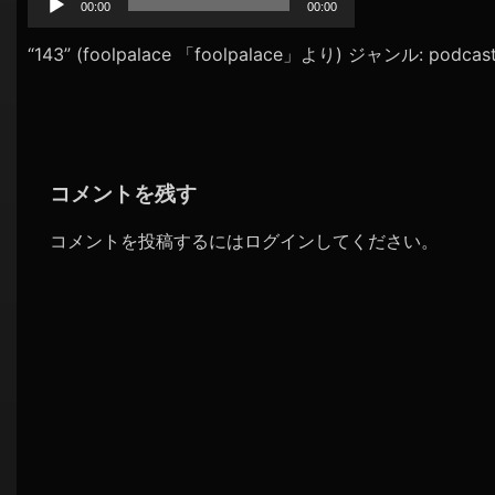
プ
00:00
00:00
シ
レ
ョ
ー
“143” (foolpalace 「foolpalace」より) ジャンル: podcas
ヤ
ン
ー
コメントを残す
コメントを投稿するには
ログイン
してください。