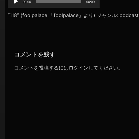
プ
00:00
00:00
シ
レ
ョ
ー
“118” (foolpalace 「foolpalace」より) ジャンル: podcast
ヤ
ン
ー
コメントを残す
コメントを投稿するには
ログイン
してください。