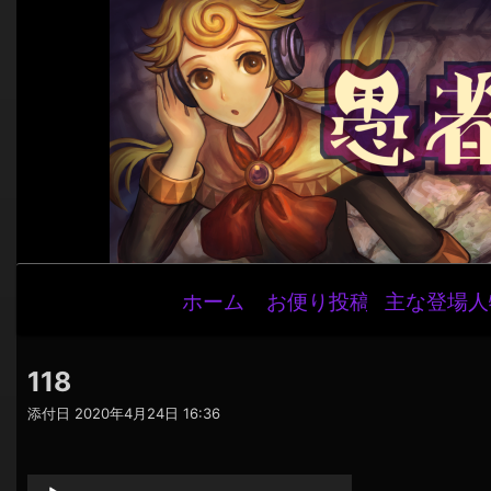
メ
ホーム
お便り投稿
主な登場人
イ
ン
ナ
118
ビ
添付日
2020年4月24日 16:36
ゲ
音
ー
声