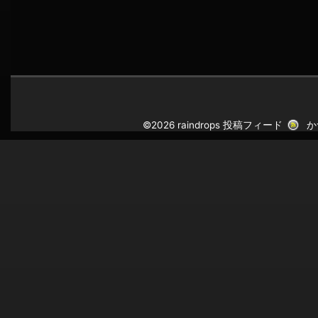
©2026 raindrops
投稿フィード
か