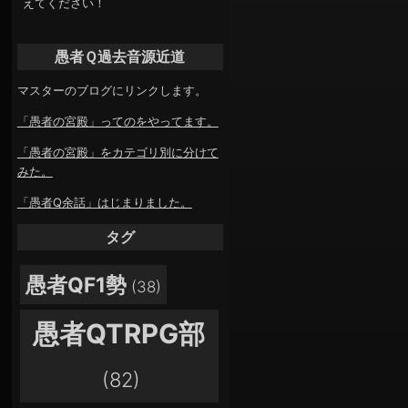
えてください！
愚者Ｑ過去音源近道
マスターのブログにリンクします。
「愚者の宮殿」ってのをやってます。
「愚者の宮殿」をカテゴリ別に分けて
みた。
「愚者Q余話」はじまりました。
タグ
愚者QF1勢
(38)
愚者QTRPG部
(82)