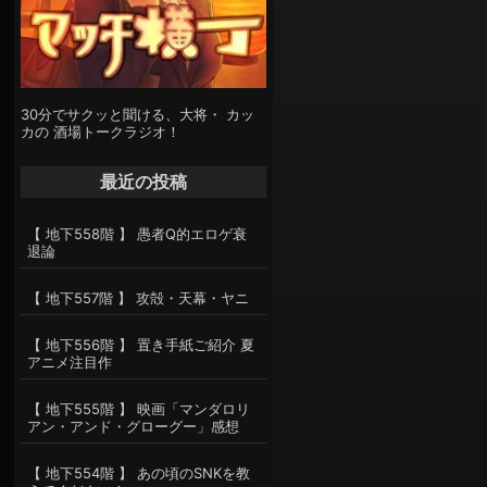
30分でサクッと聞ける、大将・ カッ
カの 酒場トークラジオ！
最近の投稿
【 地下558階 】 愚者Q的エロゲ衰
退論
【 地下557階 】 攻殻・天幕・ヤニ
【 地下556階 】 置き手紙ご紹介 夏
アニメ注目作
【 地下555階 】 映画「マンダロリ
アン・アンド・グローグー」感想
【 地下554階 】 あの頃のSNKを教