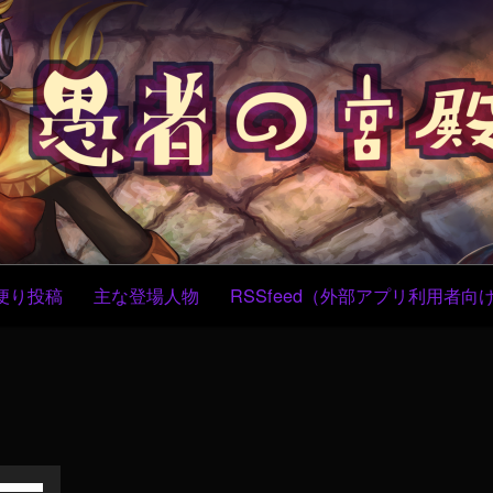
コ
ン
テ
ン
ツ
へ
ス
キ
ッ
プ
便り投稿
主な登場人物
RSSfeed（外部アプリ利用者向
ボ