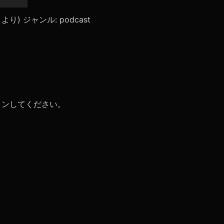
リ
ュ
ace」より) ジャンル: podcast
ー
ム
調
節
に
は
上
下
矢
イン
してください。
印
キ
ー
を
使
っ
て
く
だ
さ
い。