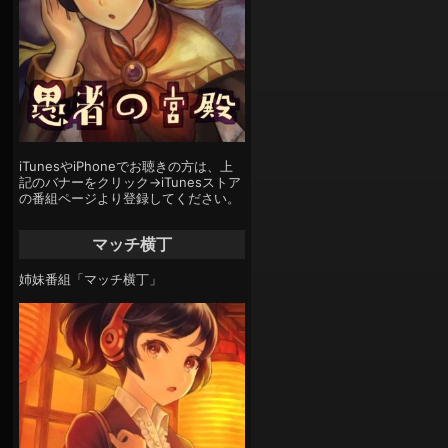
iTunesやiPhoneでお聴きの方は、上
記のバナーをクリック→iTunesストア
の番組ページより登録してください。
マッチ横丁
姉妹番組「マッチ横丁」