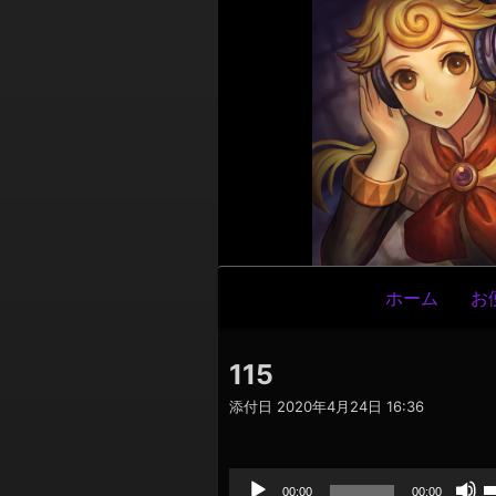
メ
ホーム
お
イ
ン
115
ナ
添付日
2020年4月24日 16:36
ビ
ゲ
音
声
ー
プ
00:00
00:00