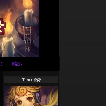
け）
雑記帳
iTunes登録