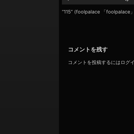
シ
レ
ー
“115” (foolpalace 「foolpal
ョ
ヤ
ン
ー
コメントを残す
コメントを投稿するには
ログ