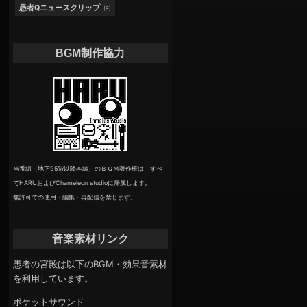
愚者Qニュースクリップ
(9)
BGM制作協力
当番組（地下95階以降本編）のＢＧＭ著作権は、すべ
てHARUおよびChameleon studioに帰属します。
無許可での使用・編集・再配信を禁じます。
音楽素材リンク
愚者の宮殿は以下のBGM・効果音素材
を利用しています。
ポケットサウンド