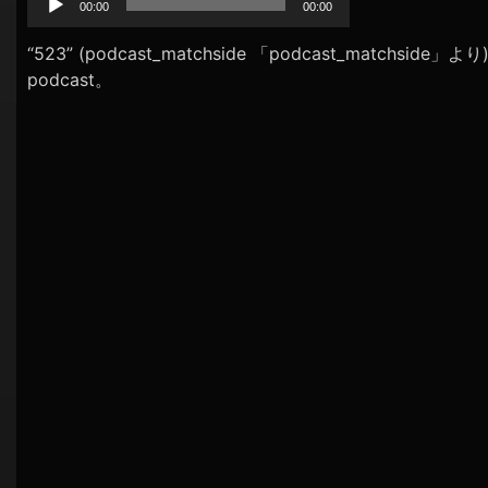
プ
00:00
00:00
シ
レ
ョ
ー
“523” (podcast_matchside 「podcast_matchside
ヤ
ン
podcast。
ー