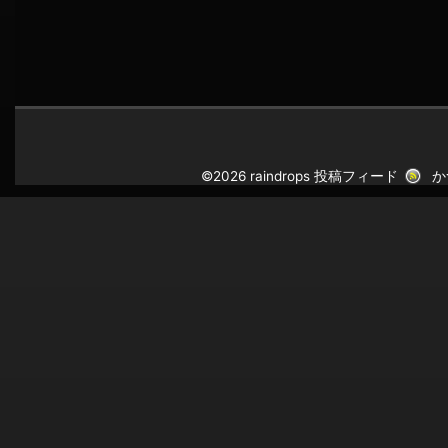
©2026 raindrops
投稿フィード
か