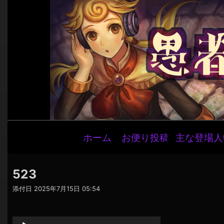
メ
ホーム
お便り投稿
主な登場人
イ
ン
ナ
523
ビ
添付日
2025年7月15日 05:54
ゲ
音
ー
声